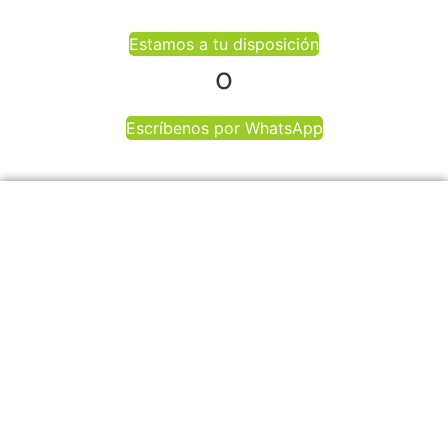
Estamos a tu disposición
o
Escríbenos por WhatsApp
ZeroMoment Marketing
Agencia de marketing
Estratégico S.L.
digital y SEO en
Donostia / San
C/ Loiola 14, 1º. Oficina
Sebastián
5, 20005
Donostia / San
Sebastián, Gipuzkoa,
España
Teléfono: 662 217 331
Email: