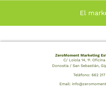
El mark
ZeroMoment Marketing Est
C/ Loiola 14, 1º. Oficin
Donostia / San Sebastián, G
Teléfono: 662 217
Email: info@zeromoment