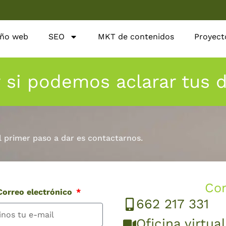
eño web
SEO
MKT de contenidos
Proyect
r si podemos aclarar tus 
l primer paso a dar es contactarnos.
Co
orreo electrónico
662 217 331
Oficina virtual