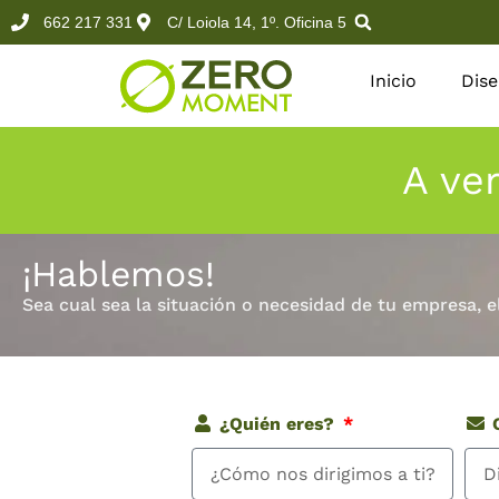
662 217 331
C/ Loiola 14, 1º. Oficina 5
Inicio
Dis
A ve
¡Hablemos!
Sea cual sea la situación o necesidad de tu empresa, e
¿Quién eres?
C