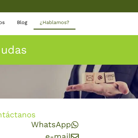
os
Blog
¿Hablamos?
dudas
ntáctanos
WhatsApp
e-mail