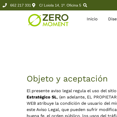
662 217 331
C/ Loiola 14, 1º. Oficina 5
Inicio
Dis
Objeto y aceptación
El presente aviso legal regula el uso del si
Estratégico SL
, (en adelante, EL PROPIET
WEB atribuye la condición de usuario del mis
este Aviso Legal, que pueden sufrir modifica
buena fe, el orden público, los usos del trá