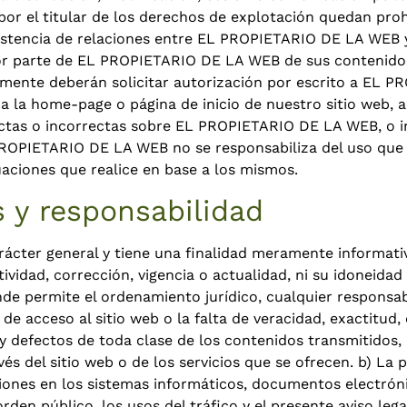
r el titular de los derechos de explotación quedan proh
istencia de relaciones entre EL PROPIETARIO DE LA WEB y e
por parte de EL PROPIETARIO DE LA WEB de sus contenidos
mente deberán solicitar autorización por escrito a EL P
a la home-page o página de inicio de nuestro sitio web, 
ctas o incorrectas sobre EL PROPIETARIO DE LA WEB, o incl
ROPIETARIO DE LA WEB no se responsabiliza del uso que c
tuaciones que realice en base a los mismos.
s y responsabilidad
arácter general y tiene una finalidad meramente informati
vidad, corrección, vigencia o actualidad, ni su idoneidad 
 permite el ordenamiento jurídico, cualquier responsabi
de acceso al sitio web o la falta de veracidad, exactitud,
s y defectos de toda clase de los contenidos transmitidos
vés del sitio web o de los servicios que se ofrecen. b) La
ones en los sistemas informáticos, documentos electrónic
 orden público, los usos del tráfico y el presente aviso l