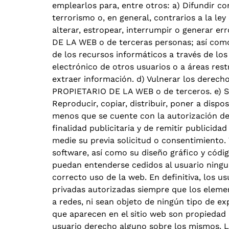
emplearlos para, entre otros: a) Difundir con
terrorismo o, en general, contrarios a la ley
alterar, estropear, interrumpir o generar e
DE LA WEB o de terceras personas; así como 
de los recursos informáticos a través de lo
electrónico de otros usuarios o a áreas res
extraer información. d) Vulnerar los derecho
PROPIETARIO DE LA WEB o de terceros. e) Sup
Reproducir, copiar, distribuir, poner a dis
menos que se cuente con la autorización del
finalidad publicitaria y de remitir publicid
medie su previa solicitud o consentimiento. 
software, así como su diseño gráfico y cód
puedan entenderse cedidos al usuario ningu
correcto uso de la web. En definitiva, los u
privadas autorizadas siempre que los eleme
a redes, ni sean objeto de ningún tipo de e
que aparecen en el sitio web son propiedad
usuario derecho alguno sobre los mismos. La