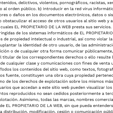
tenidos, delictivos, violentos, pornográficos, racistas, x
 o al orden público. b) Introducir en la red virus informát
rrores o daños en los documentos electrónicos, datos o s
obstaculizar el acceso de otros usuarios al sitio web y 
s cuales EL PROPIETARIO DE LA WEB presta sus servicios. 
tringidas de los sistemas informáticos de EL PROPIETARIO
s de propiedad intelectual o industrial, así como violar l
lantar la identidad de otro usuario, de las administracio
posición o de cualquier otra forma comunicar públicamente
 titular de los correspondientes derechos o ello resulte
ad de cualquier clase y comunicaciones con fines de venta
Todos los contenidos del sitio web, como textos, fotografí
igos fuente, constituyen una obra cuya propiedad perten
no de los derechos de explotación sobre los mismos más a
suarios que accedan a este sitio web pueden visualizar los
ntos reproducidos no sean cedidos posteriormente a terce
xplotación. Asimismo, todas las marcas, nombres comercial
 de EL PROPIETARIO DE LA WEB, sin que pueda entenderse
 distribución, modificación, cesión o comunicación públi