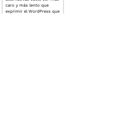
caro y más lento que
exprimir el WordPress que
ya tienes.
Leer entrada
ZeroMoment Marketing
Agencia de marketing
Estratégico S.L.
digital y SEO en
Donostia / San
C/ Loiola 14, 1º. Oficina
Sebastián
5, 20005
Donostia / San
Sebastián, Gipuzkoa,
España
Teléfono: 662 217 331
Email: