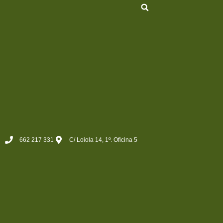
662 217 331
C/ Loiola 14, 1º. Oficina 5