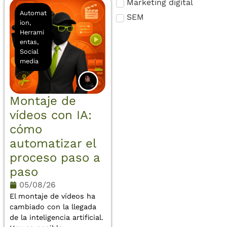
Marketing digital
Automat
SEM
ion
,
SEO
Herrami
entas
,
Social Ads
Social
Social media
media
UX / UI
WordPress
Montaje de
vídeos con IA:
cómo
automatizar el
proceso paso a
paso
05/08/26
El montaje de vídeos ha
cambiado con la llegada
de la inteligencia artificial.