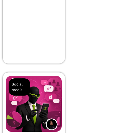
Social
media