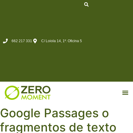
662 217 331
C/ Loiola 14, 1º. Oficina 5
MKT d
Google Passages o
fragmentos de texto