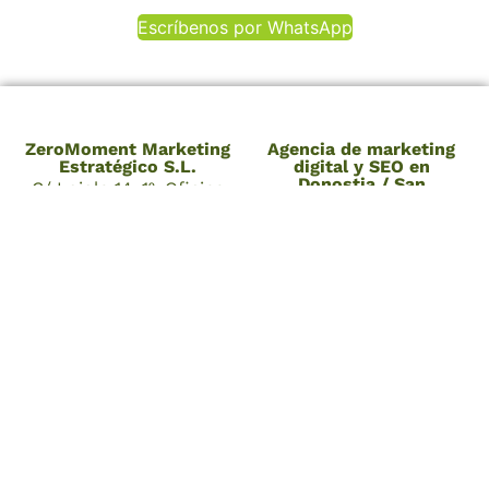
Escríbenos por WhatsApp
ZeroMoment Marketing
Agencia de marketing
Estratégico S.L.
digital y SEO en
Donostia / San
C/ Loiola 14, 1º. Oficina
Sebastián
5, 20005
Donostia / San
Sebastián, Gipuzkoa,
España
Teléfono: 662 217 331
Email:
info@zeromoment.marketing
Copyright © 2018 – 2026 |
Legal