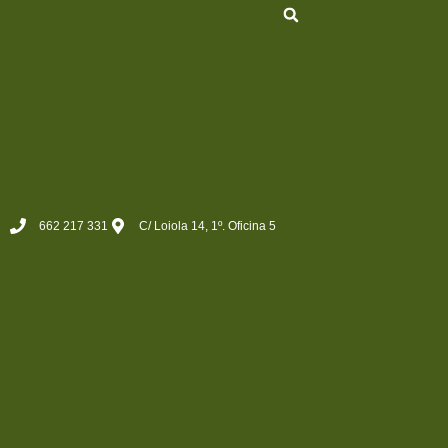
662 217 331
C/ Loiola 14, 1º. Oficina 5