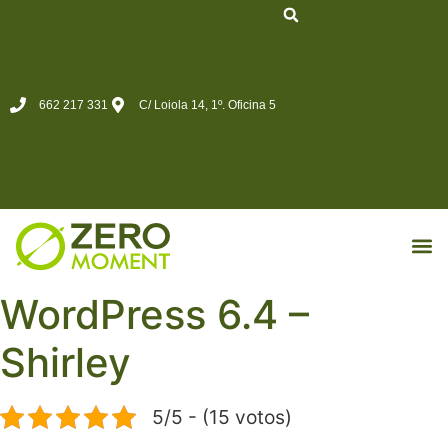
662 217 331
C/ Loiola 14, 1º. Oficina 5
MKT d
WordPress 6.4 –
Shirley
5/5 - (15 votos)