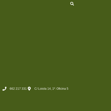
662 217 331
C/ Loiola 14, 1º. Oficina 5