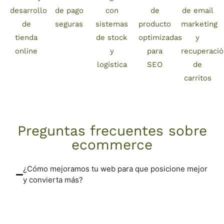
desarrollo
de pago
con
de
de email
de
seguras
sistemas
producto
marketing
tienda
de stock
optimizadas
y
online
y
para
recuperaci
logística
SEO
de
carritos
Preguntas frecuentes sobre
ecommerce
¿Cómo mejoramos tu web para que posicione mejor
y convierta más?
Mejoramos arquitectura, velocidad de carga,
contenido clave y jerarquías para facilitar la