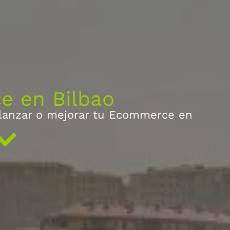
 en Bilbao
 lanzar o mejorar tu Ecommerce en