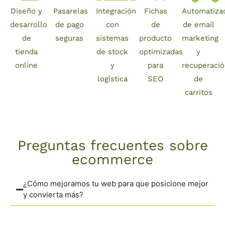
Diseño y
Pasarelas
Integración
Fichas
Automatiza
desarrollo
de pago
con
de
de email
de
seguras
sistemas
producto
marketing
tienda
de stock
optimizadas
y
online
y
para
recuperaci
logística
SEO
de
carritos
Preguntas frecuentes sobre
ecommerce
¿Cómo mejoramos tu web para que posicione mejor
y convierta más?
Mejoramos arquitectura, velocidad de carga,