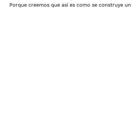
Porque creemos que así es como se construye un
posicionamiento sólido y sostenible.
Diseño
web
en
Zizurkil,
de
principio
a
fin
Sabemos
que
el
SEO
no