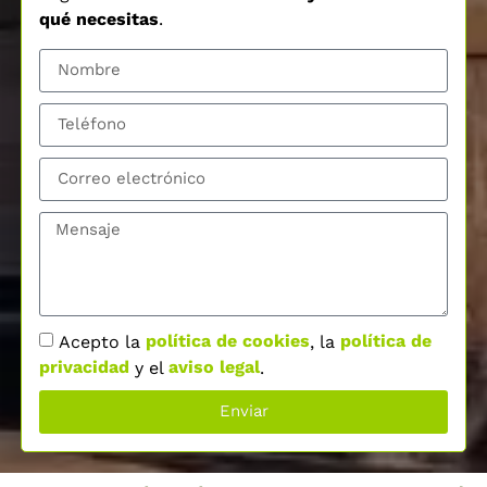
qué necesitas
.
Acepto la
política de cookies
, la
política de
privacidad
y el
aviso legal
.
Enviar