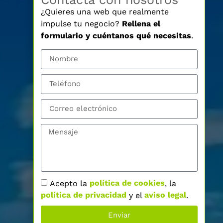
¿Quieres una web que realmente
impulse tu negocio?
Rellena el
formulario y cuéntanos qué necesitas
.
Acepto la
política de cookies
, la
política de privacidad
y el
aviso legal
.
Enviar