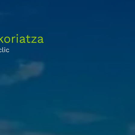
oriatza
lic