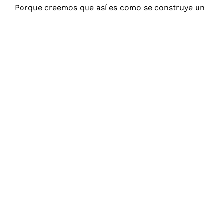
Porque creemos que así es como se construye un
posicionamiento sólido y sostenible.
Agencia
SEO
en
Zumarraga,
de
principio
a
fin
Sabemos
que
el
SEO
no