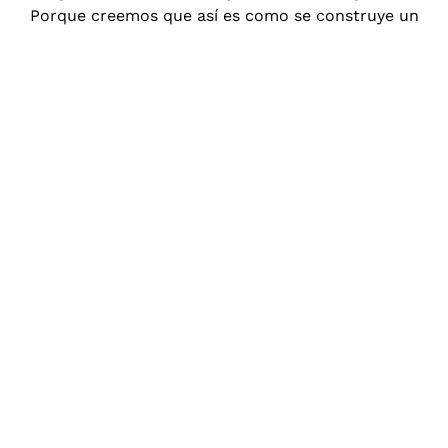
Porque creemos que así es como se construye un
posicionamiento sólido y sostenible.
Agencia
SEO
en
Tolosa,
de
principio
a
fin
Sabemos
que
el
SEO
no