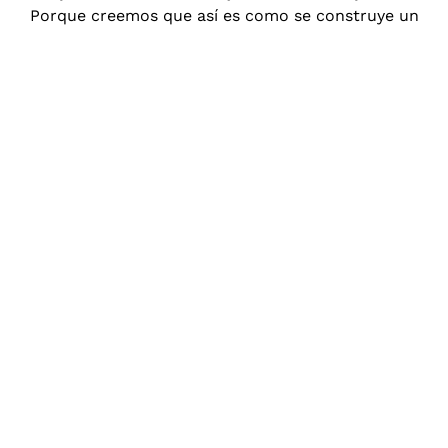
Porque creemos que así es como se construye un
posicionamiento sólido y sostenible.
Agencia
SEO
en
Hernani,
de
principio
a
fin
Sabemos
que
el
SEO
no