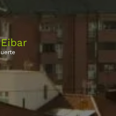
Eibar
suerte