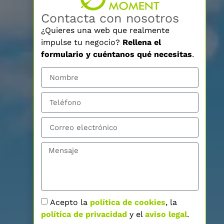
Contacta con nosotros
¿Quieres una web que realmente
impulse tu negocio?
Rellena el
formulario y cuéntanos qué necesitas
.
Acepto la
política de cookies
, la
política de privacidad
y el
aviso legal
.