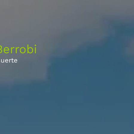
errobi
suerte