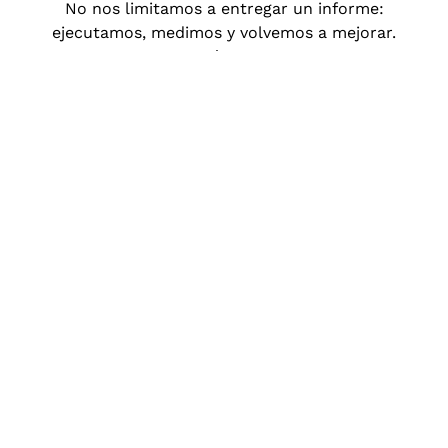
No nos limitamos a entregar un informe:
ejecutamos, medimos y volvemos a mejorar.
Porque creemos que así es como se construye un
posicionamiento sólido y sostenible.
Agencia
SEO
en
Aizarnazabal,
de
principio
a
fin
Sabemos
que
el