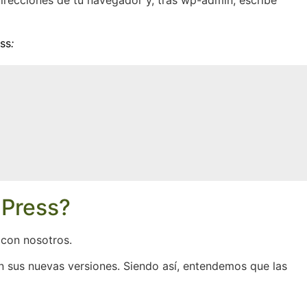
 direcciones de tu navegador y, tras wp-admin, escribe
ess
:
dPress?
 con nosotros.
 sus nuevas versiones. Siendo así, entendemos que las