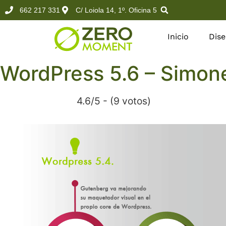
662 217 331
C/ Loiola 14, 1º. Oficina 5
Inicio
Dis
WordPress 5.6 – Simon
4.6/5 - (9 votos)