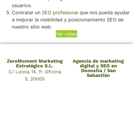
usuarios.
Contratar un
SEO profesional
que nos pueda ayudar
a mejorar la visibilidad y posicionamiento SEO de
nuestro sitio web.
Ver vídeo
ZeroMoment Marketing
Agencia de marketing
Estratégico S.L.
digital y SEO en
Donostia / San
C/ Loiola 14, 1º. Oficina
Sebastián
5, 20005
Donostia / San
Sebastián, Gipuzkoa,
España
Teléfono: 662 217 331
Email:
info@zeromoment.marketing