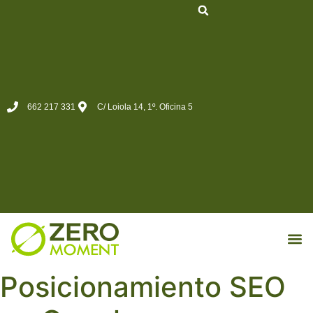
662 217 331
C/ Loiola 14, 1º. Oficina 5
MKT d
Posicionamiento SEO