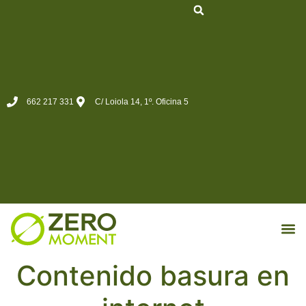
662 217 331
C/ Loiola 14, 1º. Oficina 5
MKT d
Contenido basura en